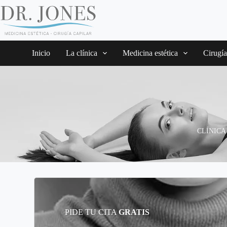
Inicio
La clínica
Medicina estética
Cirugía
CLÍNICA
PIDE TU CITA
GRATIS