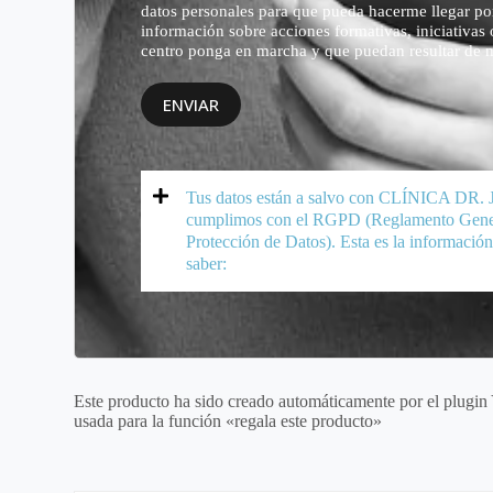
datos personales para que pueda hacerme llegar por
información sobre acciones formativas, iniciativas 
centro ponga en marcha y que puedan resultar de m
ENVIAR
Tus datos están a salvo con CLÍNICA DR.
cumplimos con el RGPD (Reglamento Gene
Protección de Datos). Esta es la informació
saber:
Este producto ha sido creado automáticamente por el plugin 
usada para la función «regala este producto»