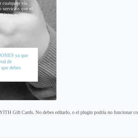
 cualquier vía
o servicios que el
i interés.
 JONES ya que
ral de
n que debes
YITH Gift Cards. No debes editarlo, o el plugin podría no funcionar co