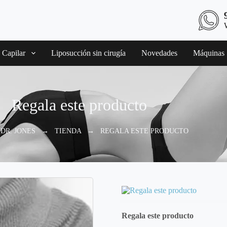
 Capilar
Liposucción sin cirugía
Novedades
Máquinas
Regala este producto
 DR. JONES
→
TIENDA
→
REGALA ESTE PRODUCTO
Regala este producto