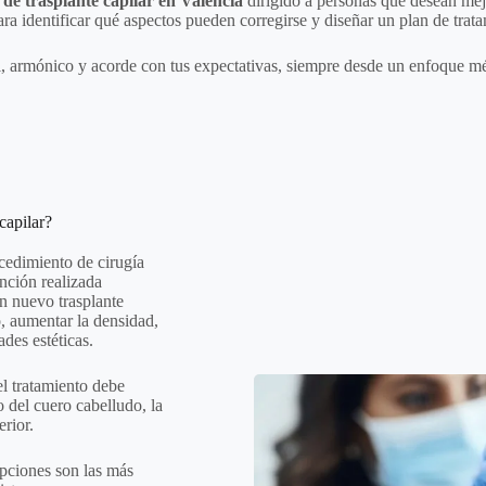
 de trasplante capilar en Valencia
dirigido a personas que desean mejo
ra identificar qué aspectos pueden corregirse y diseñar un plan de trata
l, armónico y acorde con tus expectativas, siempre desde un enfoque méd
capilar?
cedimiento de cirugía
ención realizada
un nuevo trasplante
o, aumentar la densidad,
ades estéticas.
el tratamiento debe
o del cuero cabelludo, la
erior.
pciones son las más